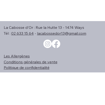
La Cabosse d'Or : Rue la Hutte 13 - 1474 Ways
Tél :
02 633 15 64
-
lacabossedor13@gmail.com
Les Allergènes
Conditions générales de vente
Politique de confidentialité