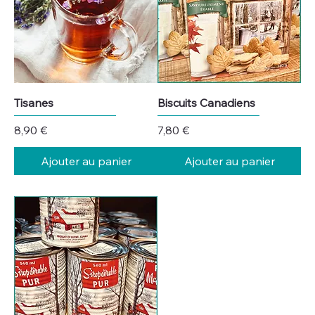
Tisanes
Biscuits Canadiens
Prix
Prix
8,90 €
7,80 €
Ajouter au panier
Ajouter au panier