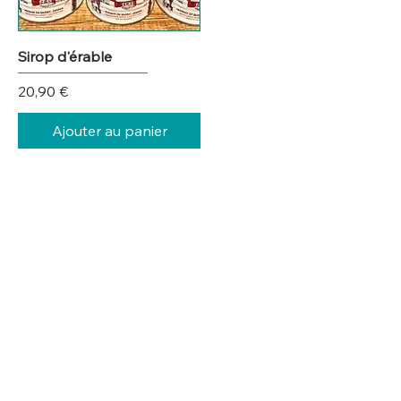
Sirop d'érable
Prix
20,90 €
Ajouter au panier