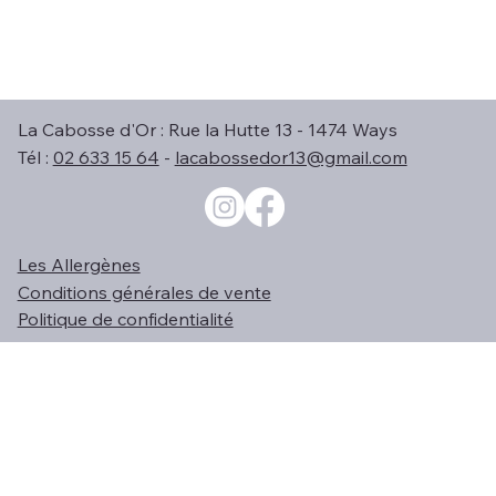
La Cabosse d'Or : Rue la Hutte 13 - 1474 Ways
Tél :
02 633 15 64
-
lacabossedor13@gmail.com
Les Allergènes
Conditions générales de vente
Politique de confidentialité