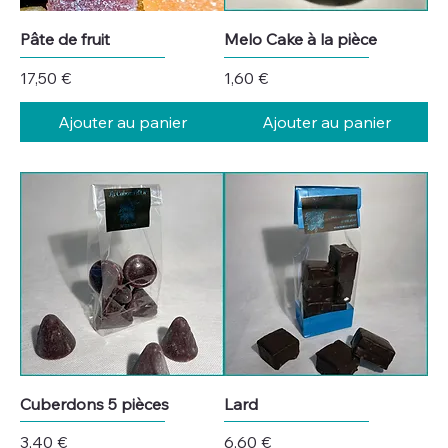
Pâte de fruit
Melo Cake à la pièce
Prix
Prix
17,50 €
1,60 €
Ajouter au panier
Ajouter au panier
Cuberdons 5 pièces
Lard
Prix
Prix
3,40 €
6,60 €