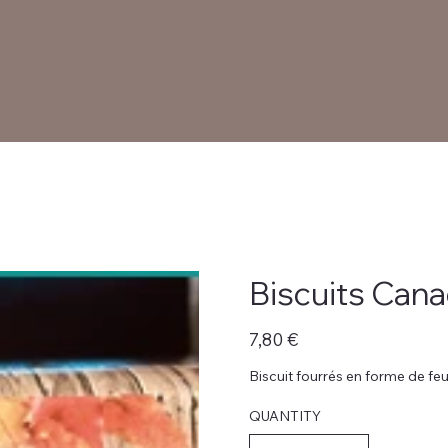
Biscuits Can
Prix
7,80 €
Biscuit fourrés en forme de feui
QUANTITY