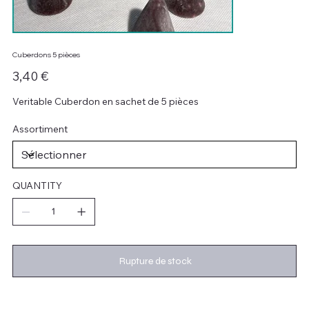
Cuberdons 5 pièces
Prix
3,40 €
Veritable Cuberdon en sachet de 5 pièces
Assortiment
QUANTITY
Rupture de stock