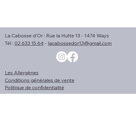
La Cabosse d'Or : Rue la Hutte 13 - 1474 Ways
Tél :
02 633 15 64
-
lacabossedor13@gmail.com
Les Allergènes
Conditions générales de vente
Politique de confidentialité