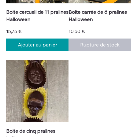
Boite cercueil de 11 pralines
Boite carrée de 6 pralines
Halloween
Halloween
Prix
Prix
15,75 €
10,50 €
Ajouter au panier
Rupture de stock
Boite de cinq pralines