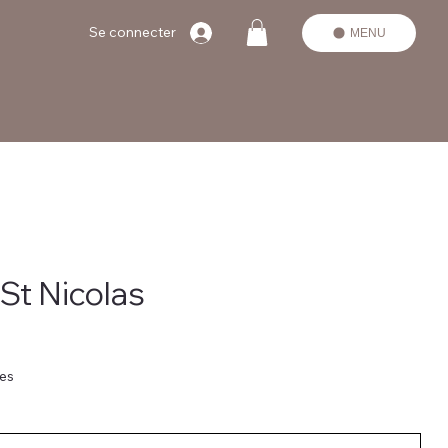
Se connecter
MENU
 St Nicolas
res