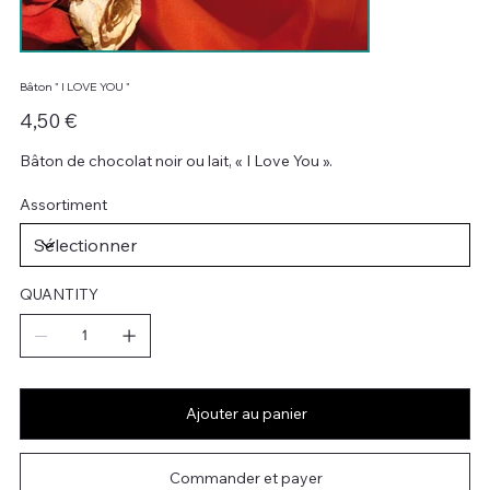
Bâton " I LOVE YOU "
Prix
4,50 €
Bâton de chocolat noir ou lait, « I Love You ».
Assortiment
QUANTITY
Ajouter au panier
Commander et payer